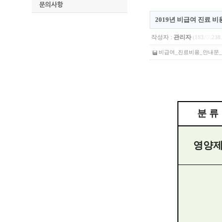
문의사항
2019년 비급여 진료 비용
작성자 :
관리자
(183.♡.238.
비급여_진료비용_안내문_부착용_
분 류
영양