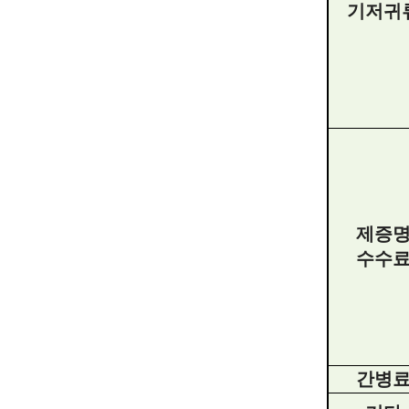
기저귀
제증
수수
간병