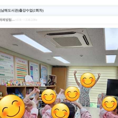
(남해도서관)출강수업(2회차)
매예방팀…
(119.♡.138.220)