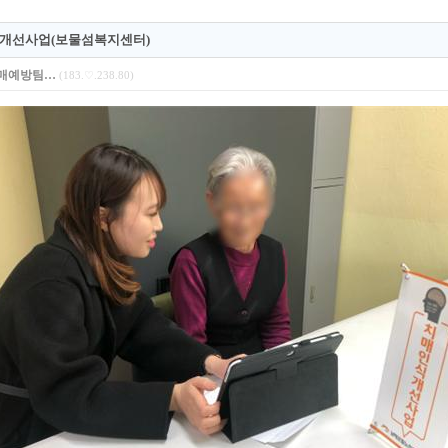
개선사업(보물섬복지센터)
매예방팀…
(183.♡.238.80)