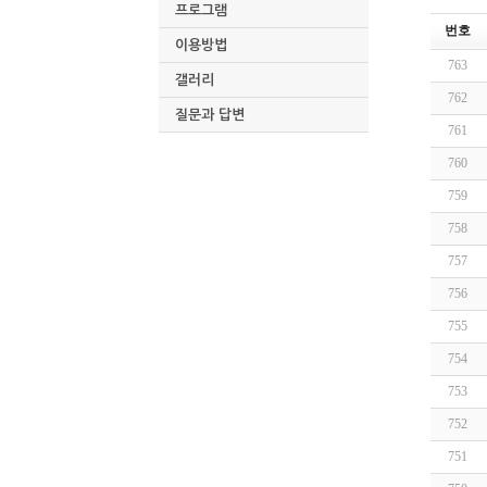
프로그램
번호
이용방법
763
갤러리
762
질문과 답변
761
760
759
758
757
756
755
754
753
752
751