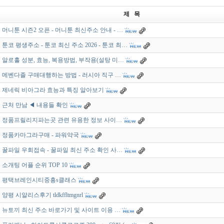
제 목
머니툰 시즌2 오픈 - 머니툰 최신주소 안내 - …
툰코 평생주소 - 툰코 최신 주소 2026 - 툰코 최…
알로홀 성분, 효능, 복용방법, 부작용(설탕 미…
메벤다졸 구매대행하는 방법 - 러시아 직구 …
제네릭 비아그라 효능과 특징 알아보기
근처 만남 ◀ 내용들 확인
정품프릴리지파는곳 관련 유용한 정보 사이…
정품카마그라구매 - 파워약국
꿀파일 우회접속 - 꿀파일 최신 주소 확인 사…
소개팅 어플 순위 TOP 10
평택브레인시티중흥s클래스
양평 시알리스후기 tldkffltmgnrl
뉴토끼 최신 주소 바로가기 및 사이트 이용 …